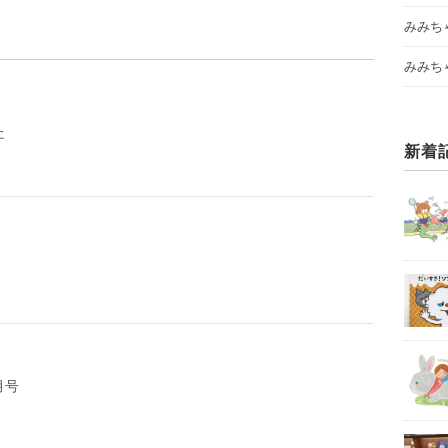
みみち
みみち
た
新着
月号