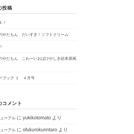
の投稿
４！
のやだもん だいすき！ソフトクリーム
年！
のやだもん こわーいおばけやしき絵本原画
ーブック １ ４月号
のコメント
に
yukikotomato
より
ニューアル
に
ofukurokunntaro
より
ニューアル