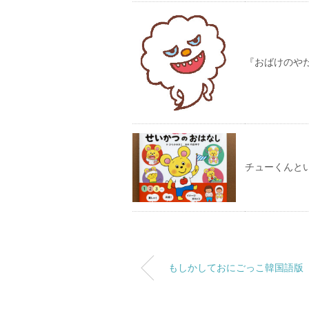
『おばけのやだ
チューくんと
もしかしておにごっこ韓国語版