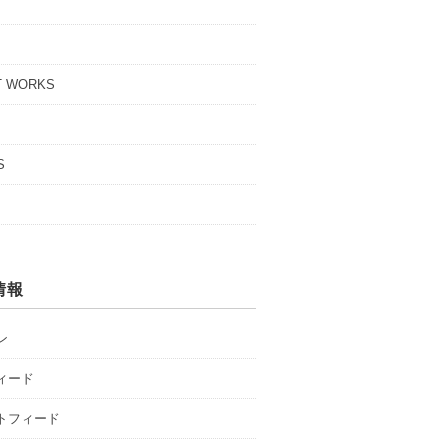
T WORKS
S
情報
ン
ィード
トフィード