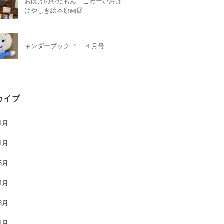
おばけのやだもん こわーいおば
けやしき絵本原画展
キンダーブック １ ４月号
カイブ
1月
1月
5月
4月
3月
1月