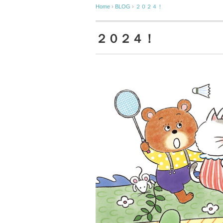
Home
›
BLOG
›
２０２４！
２０２４！