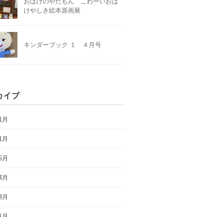
おばけのやだもん こわーいおば
けやしき絵本原画展
キンダーブック １ ４月号
カイブ
1月
1月
5月
4月
3月
1月