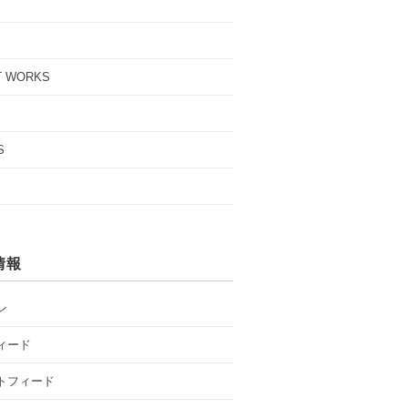
T WORKS
S
情報
ン
ィード
トフィード