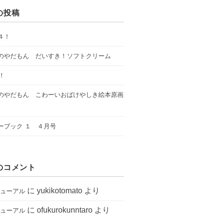
の投稿
４！
のやだもん だいすき！ソフトクリーム
年！
のやだもん こわーいおばけやしき絵本原画
ーブック １ ４月号
のコメント
に
yukikotomato
より
ニューアル
に
ofukurokunntaro
より
ニューアル