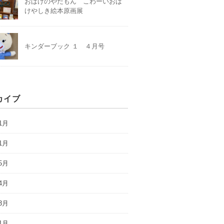
おばけのやだもん こわーいおば
けやしき絵本原画展
キンダーブック １ ４月号
カイブ
1月
1月
5月
4月
3月
1月