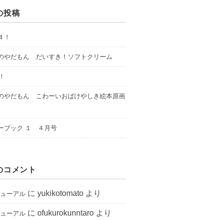
の投稿
４！
のやだもん だいすき！ソフトクリーム
年！
のやだもん こわーいおばけやしき絵本原画
ーブック １ ４月号
のコメント
に
yukikotomato
より
ニューアル
に
ofukurokunntaro
より
ニューアル