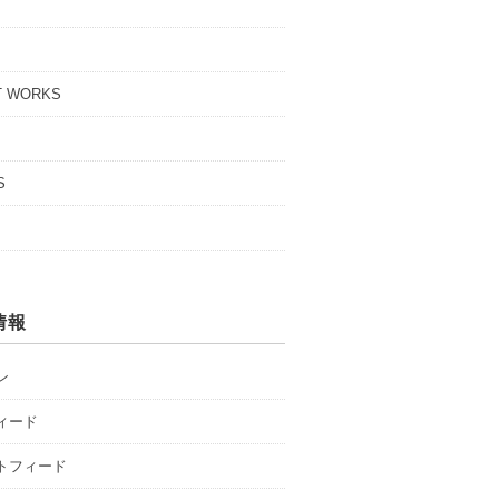
T WORKS
S
情報
ン
ィード
トフィード