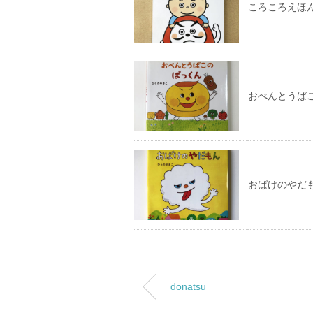
ころころえほ
おべんとうば
おばけのやだ
donatsu