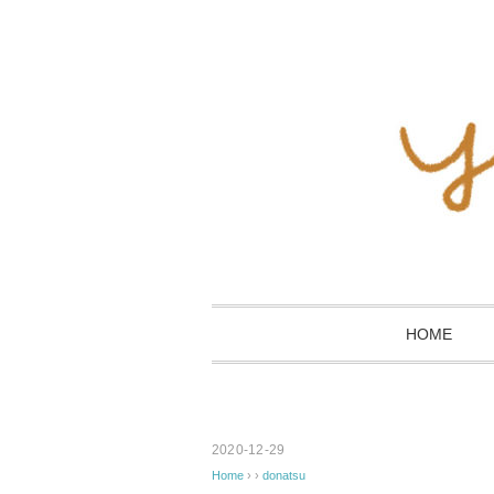
HOME
2020-12-29
Home
› ›
donatsu