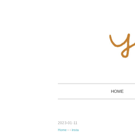
HOME
2023-01-11
Home
› ›
insta