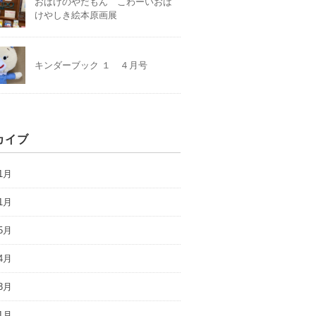
おばけのやだもん こわーいおば
けやしき絵本原画展
キンダーブック １ ４月号
カイブ
1月
1月
5月
4月
3月
1月