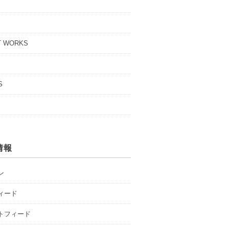
T WORKS
S
情報
ン
ィード
トフィード