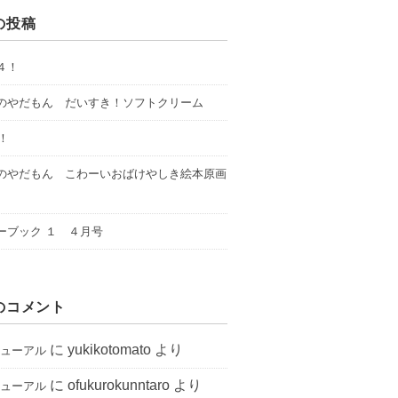
の投稿
４！
のやだもん だいすき！ソフトクリーム
年！
のやだもん こわーいおばけやしき絵本原画
ーブック １ ４月号
のコメント
に
yukikotomato
より
ニューアル
に
ofukurokunntaro
より
ニューアル